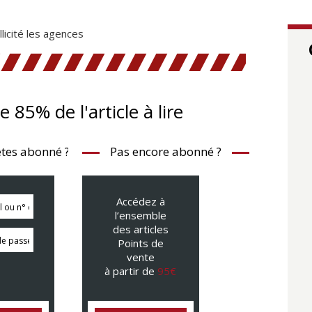
icité les agences
te 85% de l'article à lire
tes abonné ?
Pas encore abonné ?
Accédez à
l’ensemble
des articles
Points de
vente
à partir de
95€