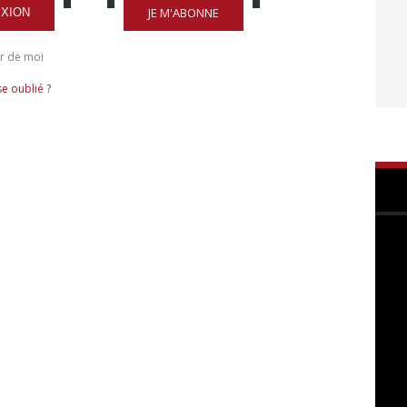
JE M'ABONNE
XION
r de moi
e oublié ?