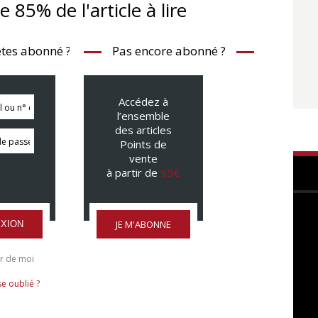
te 85% de l'article à lire
tes abonné ?
Pas encore abonné ?
Accédez à
l’ensemble
des articles
Points de
vente
à partir de
95€
JE M'ABONNE
XION
r de moi
e oublié ?