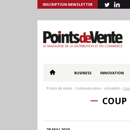
INSCRIPTION NEWSLETTER
BUSINESS
INNOVATION
Points de Vente
-
Communication
-
Actualités
-
Cou
COUP 
28 MAI 2015