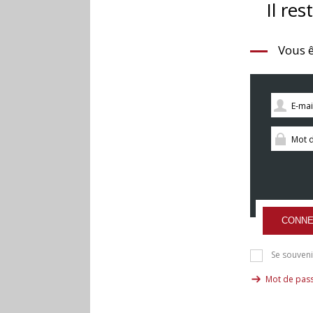
Il res
Vous ê
CONNE
Se souveni
Mot de pass