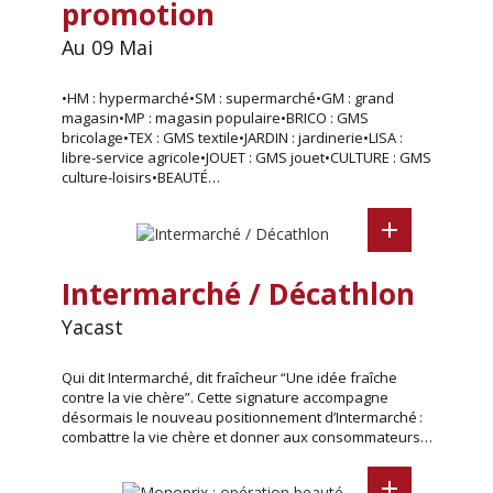
promotion
Au 09 Mai
•HM : hypermarché•SM : supermarché•GM : grand
magasin•MP : magasin populaire•BRICO : GMS
bricolage•TEX : GMS textile•JARDIN : jardinerie•LISA :
libre-service agricole•JOUET : GMS jouet•CULTURE : GMS
culture-loisirs•BEAUTÉ…
Intermarché / Décathlon
Yacast
Qui dit Intermarché, dit fraîcheur “Une idée fraîche
contre la vie chère”. Cette signature accompagne
désormais le nouveau positionnement d’Intermarché :
combattre la vie chère et donner aux consommateurs…