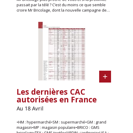
passait par la télé ? C’est du moins ce que semble
croire Mr Bricolage, dont la nouvelle campagne de…
Les dernières CAC
autorisées en France
Au 18 Avril
•HM : hypermarché•SM : supermarché•GM : grand
magasin•MP : magasin populaire•BRICO : GMS
bricolage•TEX : GMS textile•JARDIN : jardinerie•LISA :