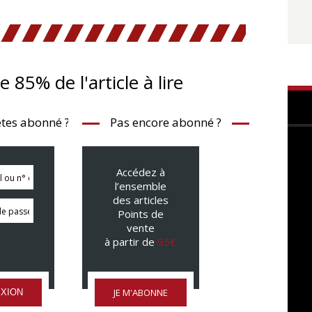
te 85% de l'article à lire
tes abonné ?
Pas encore abonné ?
Accédez à
l’ensemble
des articles
Points de
vente
à partir de
95€
JE M'ABONNE
XION