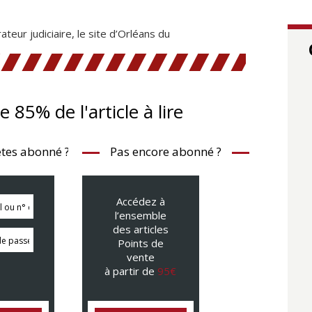
teur judiciaire, le site d’Orléans du
te 85% de l'article à lire
tes abonné ?
Pas encore abonné ?
Accédez à
l’ensemble
des articles
Points de
vente
à partir de
95€