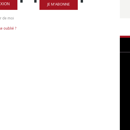
JE M'ABONNE
XION
r de moi
e oublié ?