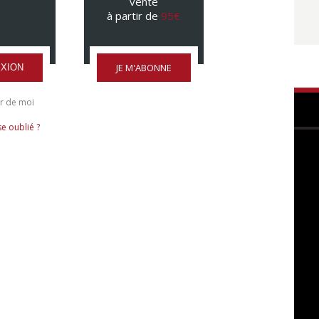
vente
à partir de
95€
JE M'ABONNE
XION
r de moi
e oublié ?