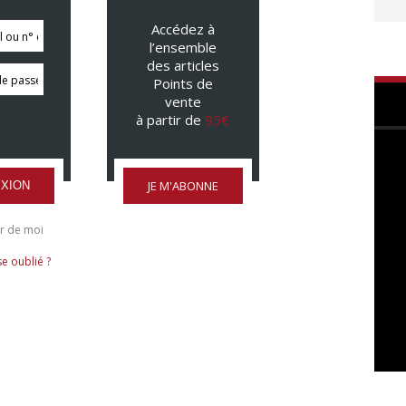
Accédez à
l’ensemble
des articles
Points de
vente
à partir de
95€
JE M'ABONNE
XION
r de moi
e oublié ?