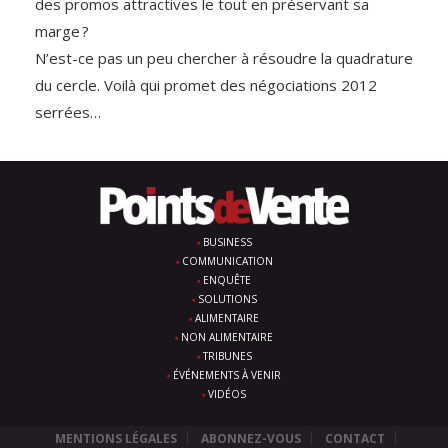
des promos attractives le tout en préservant sa
marge ?
N’est-ce pas un peu chercher à résoudre la quadrature
du cercle. Voilà qui promet des négociations 2012
serrées…
BUSINESS
COMMUNICATION
ENQUÊTE
SOLUTIONS
ALIMENTAIRE
NON ALIMENTAIRE
TRIBUNES
ÉVÉNEMENTS À VENIR
VIDÉOS
MENTIONS LÉGALES
ABONNEZ-VOUS
CONTACT