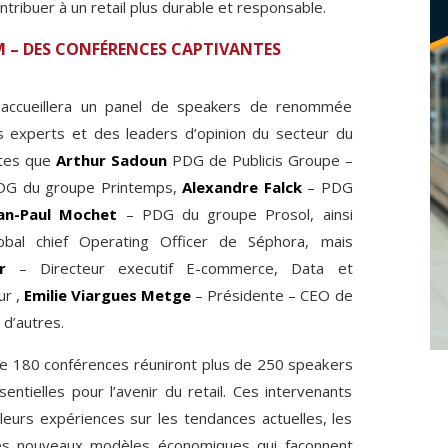
ribuer à un retail plus durable et responsable.
M – DES CONFÉRENCES CAPTIVANTES
l accueillera un panel de speakers de renommée
 experts et des leaders d’opinion du secteur du
 tes que
Arthur Sadoun
PDG de Publicis Groupe –
G du groupe Printemps,
Alexandre Falck
– PDG
an-Paul Mochet
– PDG du groupe Prosol, ainsi
bal chief Operating Officer de Séphora, mais
r
– Directeur executif E-commerce, Data et
ur ,
Emilie Viargues Metge
– Présidente – CEO de
 d’autres.
de 180 conférences réuniront plus de 250 speakers
ntielles pour l’avenir du retail. Ces intervenants
 leurs expériences sur les tendances actuelles, les
 les nouveaux modèles économiques qui façonnent