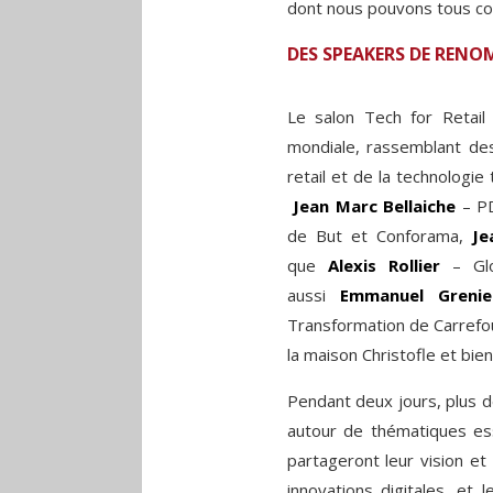
dont nous pouvons tous cont
DES SPEAKERS DE RENO
Le salon Tech for Retai
mondiale, rassemblant des
retail et de la technologie
Jean Marc Bellaiche
– PD
de But et Conforama,
Je
que
Alexis Rollier
– Glo
aussi
Emmanuel Grenie
Transformation de Carrefo
la maison Christofle et bien
Pendant deux jours, plus 
autour de thématiques esse
partageront leur vision et
innovations digitales, et