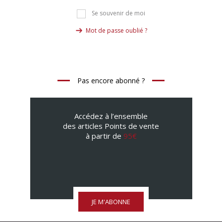
Se souvenir de moi
Mot de passe oublié ?
Pas encore abonné ?
Accédez à l’ensemble
des articles Points de vente
à partir de
95€
JE M'ABONNE