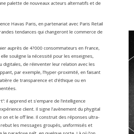
une palette de nouveaux acteurs alternatifs et de
ence Havas Paris, en partenariat avec Paris Retail
grandes tendances qui changeront le commerce de
nier auprès de 4?000 consommateurs en France,
 elle souligne la nécessité pour les enseignes,
 digitales, de réinventer leur relation avec les
ant, par exemple, l’hyper-proximité, en faisant
tière de transparence et d’éthique ou en
mentées.
rt”: il apprend et s’empare de l’intelligence
’expérience client. Il signe l’avènement du phygital
 on et le off line. Il construit des réponses ultra-
 rebut les messages groupés, uniformisés et
e le paradoxe naît, en quelque sorte. Là où l’on