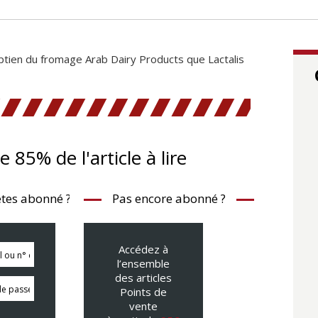
yptien du fromage Arab Dairy Products que Lactalis
te 85% de l'article à lire
tes abonné ?
Pas encore abonné ?
Accédez à
l’ensemble
des articles
Points de
vente