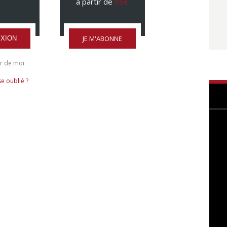
à partir de
95€
JE M'ABONNE
XION
r de moi
e oublié ?