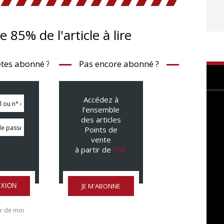
te 85% de l'article à lire
tes abonné ?
Pas encore abonné ?
Accédez à
l’ensemble
des articles
Points de
vente
à partir de
95€
JE M'ABONNE
XION
r de moi