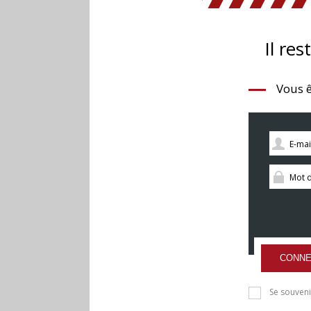
Il res
Vous ê
CONNE
Se souveni