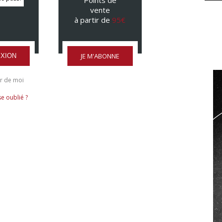
Points de
vente
à partir de
95€
JE M'ABONNE
XION
r de moi
e oublié ?