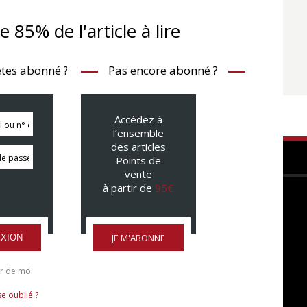
te 85% de l'article à lire
tes abonné ?
Pas encore abonné ?
Accédez à
l’ensemble
des articles
Points de
vente
à partir de
95€
JE M'ABONNE
XION
r de moi
e oublié ?