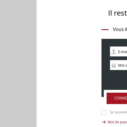
Il res
Vous ê
CONNE
Se souveni
Mot de pass