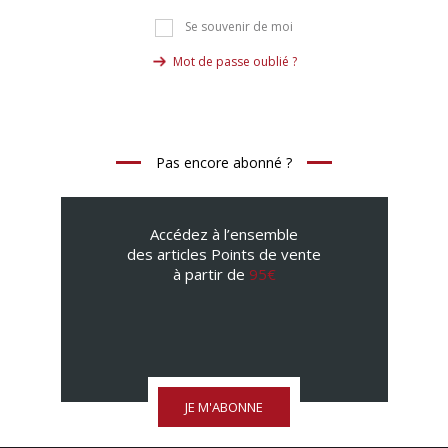
Se souvenir de moi
Mot de passe oublié ?
Pas encore abonné ?
Accédez à l’ensemble
des articles Points de vente
à partir de
95€
JE M'ABONNE