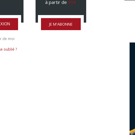
à partir de
95€
JE M'ABONNE
XION
r de moi
e oublié ?