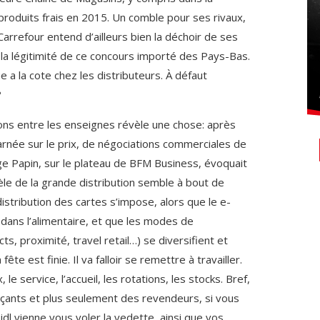
produits frais en 2015. Un comble pour ses rivaux,
Carrefour entend d’ailleurs bien la déchoir de ses
 la légitimité de ce concours importé des Pays-Bas.
e a la cote chez les distributeurs. À défaut
?
tions entre les enseignes révèle une chose: après
arnée sur le prix, de négociations commerciales de
ge Papin, sur le plateau de BFM Business, évoquait
dèle de la grande distribution semble à bout de
istribution des cartes s’impose, alors que le e-
ns l’alimentaire, et que les modes de
s, proximité, travel retail…) se diversifient et
fête est finie. Il va falloir se remettre à travailler.
, le service, l’accueil, les rotations, les stocks. Bref,
çants et plus seulement des revendeurs, si vous
idl vienne vous voler la vedette, ainsi que vos