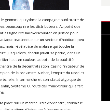
 le gimmick qui rythme la campagne publicitaire de
t pas beaucoup rire les distributeurs. Au point que
t assigné l’ex hard-discounter en justice pour
attaque inattendue sur un secteur d’habitude peu
naux, mais révélatrice du malaise qui touche la
ire. Jusqu’alors, chacun jouait sa partie, dans un
héritier haut en couleur, adepte de la publicité
hantre de la décentralisation. Casino l’initiateur de
ampion de la proximité. Auchan, l’empire du Nord et
échelle. Intermarché et son statut atypique de
enfin, Système U, l’outsider franc-tireur qui a fait
OK.
 place sur un marché ultra-concentré, croisait le
 les déclarations d’intention à l’encontre des