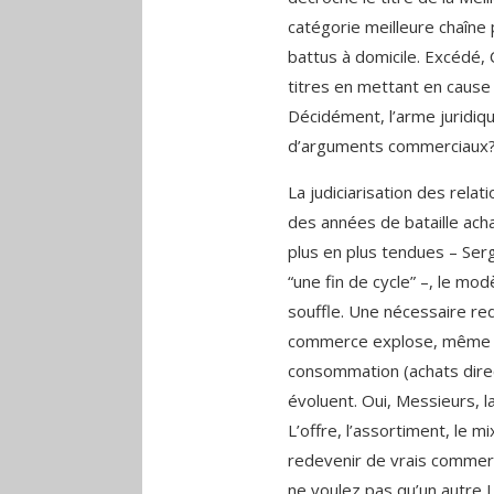
catégorie meilleure chaîne 
battus à domicile. Excédé, 
titres en mettant en cause
Décidément, l’arme juridiqu
d’arguments commerciaux
La judiciarisation des rela
des années de bataille ach
plus en plus tendues – Ser
“une fin de cycle” –, le mo
souffle. Une nécessaire red
commerce explose, même da
consommation (achats direct
évoluent. Oui, Messieurs, la 
L’offre, l’assortiment, le mix
redevenir de vrais commer
ne voulez pas qu’un autre L