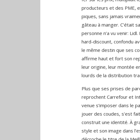
producteurs et des PME, en
piques, sans jamais vraimen
gâteau à manger. C’était s
personne n’a vu venir: Lidl.
hard-discount, confondu ave
le même destin que ses co
affirme haut et fort son re
leur origine, leur montée e
lourds de la distribution tra
Plus que ses prises de par
reprochent Carrefour et Int
venue s’imposer dans le pay
jouer des coudes, s’est fait
construit une identité. À 
style et son image dans l’
décroche le titre de la Mei