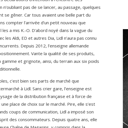
 n’oubliant pas de se lancer, au passage, quelques
t se gêner. Car tous avaient une belle part du
ans compter l’arrivée d’un petit nouveau que
 Il les a mis K.-O. D’abord noyé dans la vague du
c les Aldi, ED et autres Dia, Lidl n’aura pas connu
ncurrents. Depuis 2012, l’enseigne allemande
positionnement. Vante la qualité de ses produits,
n gamme et grignote, ainsi, du terrain aux six poids
ditionnelle.
oles, c’est bien ses parts de marché que
ermarché à Lidl. Sans crier gare, l’enseigne est
sage de la distribution française et à force de
 une place de choix sur le marché. Pire, elle s’est
grands coups de communication, Lidl a imposé son
esprit des consommateurs. Depuis quatre ans, elle
lleure Chaîne de Magasins, y compris dans la