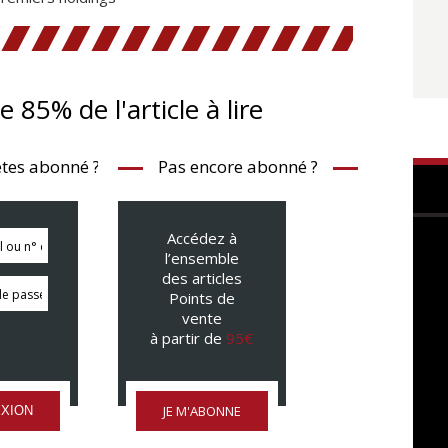
te 85% de l'article à lire
tes abonné ?
Pas encore abonné ?
Accédez à
l’ensemble
des articles
Points de
vente
à partir de
95€
JE M'ABONNE
XION