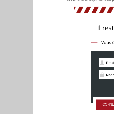
Il res
Vous ê
CONNE