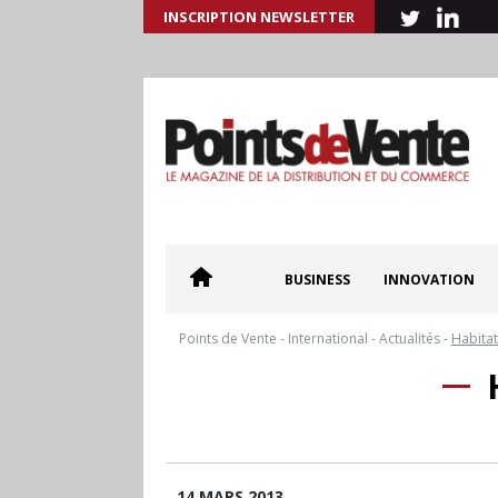
INSCRIPTION NEWSLETTER
BUSINESS
INNOVATION
Points de Vente
-
International
-
Actualités
-
Habitat
14 MARS 2013