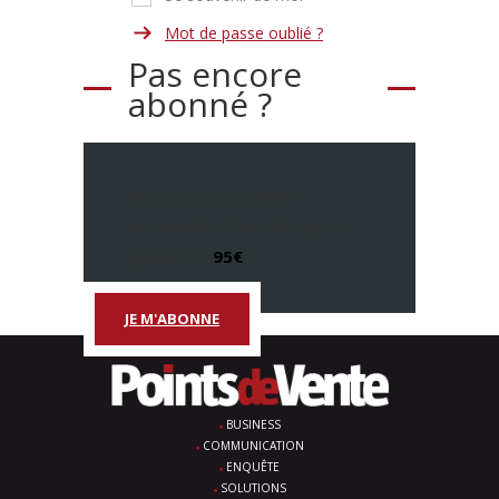
Mot de passe oublié ?
Pas encore
abonné ?
Accédez à l’ensemble
des articles Points de vente
à partir de
95€
JE M'ABONNE
BUSINESS
COMMUNICATION
ENQUÊTE
SOLUTIONS