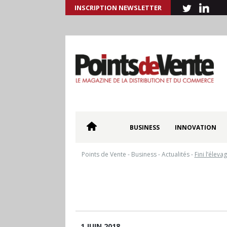
INSCRIPTION NEWSLETTER
BUSINESS
INNOVATION
Points de Vente
-
Business
-
Actualités
-
Fini l’éleva
1 JUIN 2018