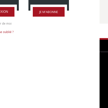
JE M'ABONNE
XION
r de moi
e oublié ?