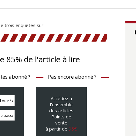
 de trois enquêtes sur
te 85% de l'article à lire
tes abonné ?
Pas encore abonné ?
Accédez à
l’ensemble
des articles
Points de
vente
à partir de
95€