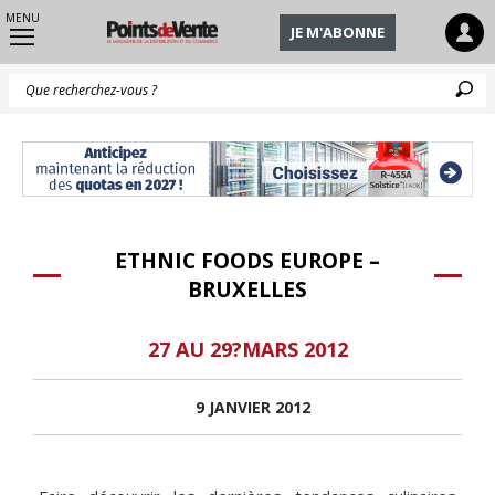
MENU
JE M'ABONNE
Q
ETHNIC FOODS EUROPE –
BRUXELLES
27 AU 29?MARS 2012
9 JANVIER 2012