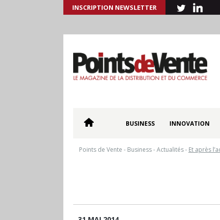
INSCRIPTION NEWSLETTER
BUSINESS
INNOVATION
Points de Vente
-
Business
-
Actualités
-
Et après l’a
31 MAI 2014