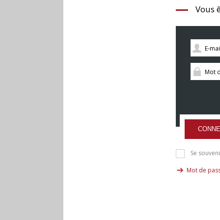
Vous ê
CONNE
Se souveni
Mot de pass