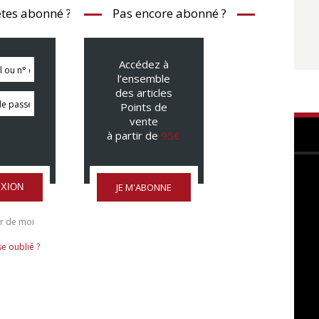
tes abonné ?
Pas encore abonné ?
Accédez à
l’ensemble
des articles
Points de
vente
à partir de
95€
JE M'ABONNE
XION
r de moi
e oublié ?