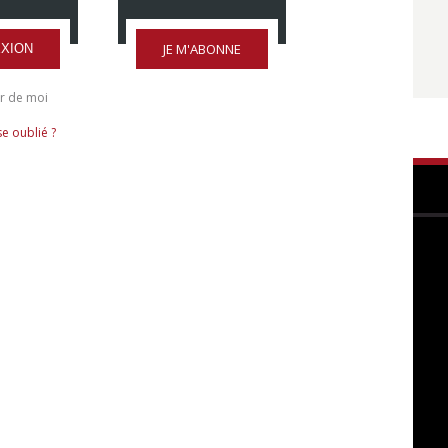
JE M'ABONNE
XION
r de moi
e oublié ?