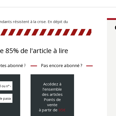
ants résistent à la crise. En dépit du
te 85% de l'article à lire
tes abonné ?
Pas encore abonné ?
Accédez à
l’ensemble
des articles
Points de
vente
à partir de
95€