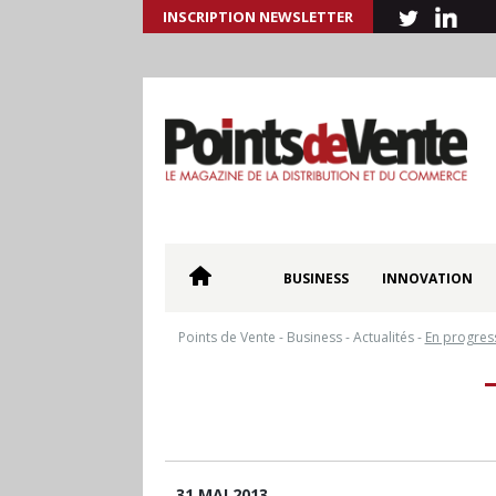
INSCRIPTION NEWSLETTER
BUSINESS
INNOVATION
Points de Vente
-
Business
-
Actualités
-
En progres
31 MAI 2013