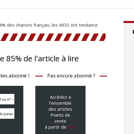
% des chariots français, les MDD ont tendance
te 85% de l'article à lire
tes abonné ?
Pas encore abonné ?
Accédez à
l’ensemble
des articles
Points de
vente
à partir de
95€