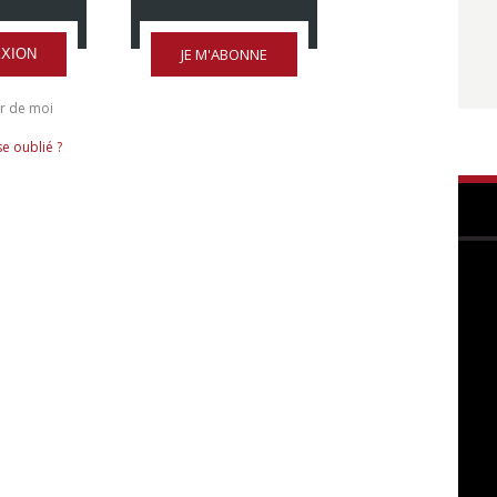
JE M'ABONNE
XION
r de moi
e oublié ?