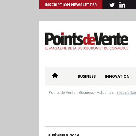
INSCRIPTION NEWSLETTER
BUSINESS
INNOVATION
Points de Vente
-
Business
-
Actualités
-
Elles s’affa
5 FÉVRIER 2016