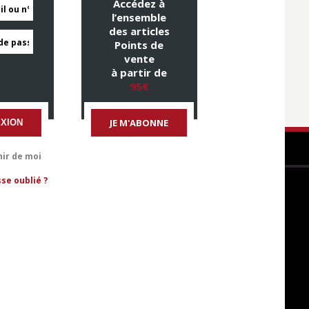
Accédez à
l’ensemble
des articles
Points de
vente
à partir de
95€
JE M'ABONNE
XION
ir de moi
se oublié ?