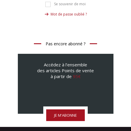
Se souvenir de moi
Mot de passe oublié ?
Pas encore abonné ?
Accédez à l’ensemble
des articles Points de vente
à partir de
95€
JE M'ABONNE