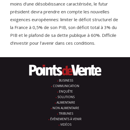
moins d’une désobéissance caractérisée, le futur
président devra prendre en compte les nouvelles
exigences européennes: limiter le déficit structurel de
la France à 0,5% de son PIB, son déficit total à 3% du
PIB et le plafond de sa dette publique à 60%. Difficile
d’investir pour l’avenir dans ces conditions.
BUSINESS
COMMUNICATION
ENQUÊTE
SOLUTIONS
ALIMENTAIRE
NON ALIMENTAIRE
TRIBUNES
ÉVÉNEMENTS À VENIR
VIDÉOS