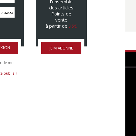
l’ensemble
des articles
Points de
vente
à partir de
95€
JE M'ABONNE
XION
r de moi
e oublié ?