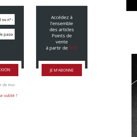
Accédez à
l’ensemble
des articles
Points de
vente
à partir de
95€
JE M'ABONNE
XION
r de moi
e oublié ?