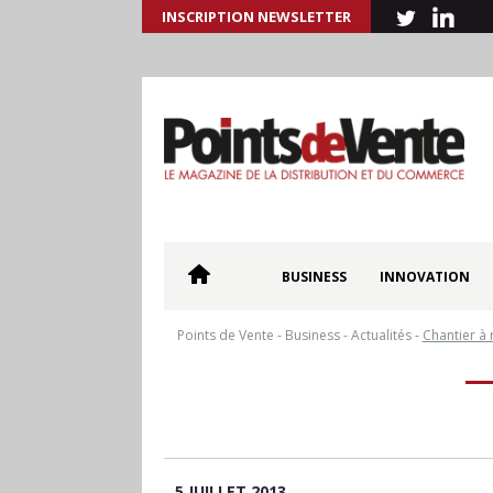
INSCRIPTION NEWSLETTER
BUSINESS
INNOVATION
Points de Vente
-
Business
-
Actualités
-
Chantier à 
5 JUILLET 2013