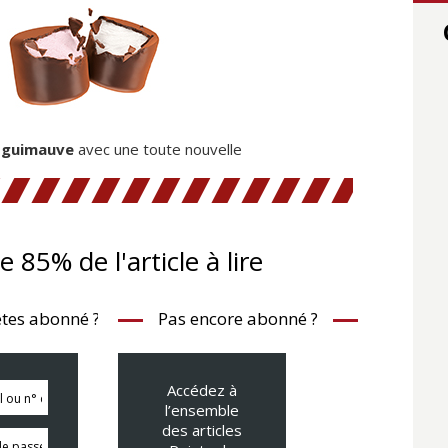
a guimauve
avec une toute nouvelle
te 85% de l'article à lire
tes abonné ?
Pas encore abonné ?
Accédez à
l’ensemble
des articles