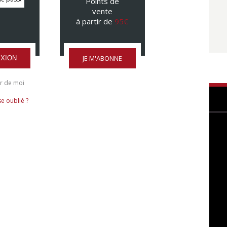
Points de
vente
à partir de
95€
JE M'ABONNE
XION
r de moi
e oublié ?