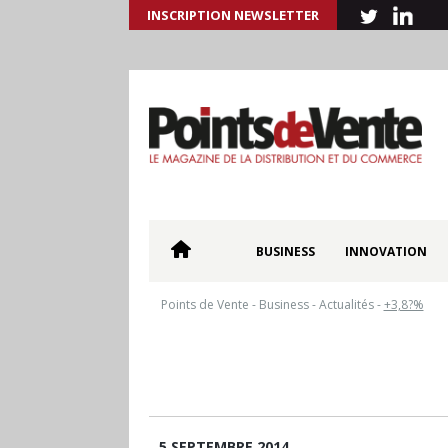
INSCRIPTION NEWSLETTER
BUSINESS
INNOVATION
Points de Vente
-
Business
-
Actualités
-
+3,8?%
5 SEPTEMBRE 2014