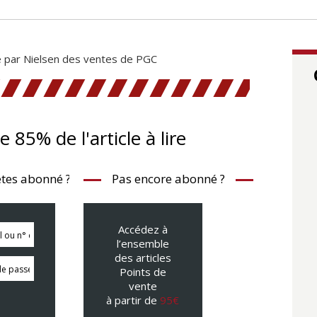
e par Nielsen des ventes de PGC
te 85% de l'article à lire
tes abonné ?
Pas encore abonné ?
Accédez à
l’ensemble
des articles
Points de
vente
à partir de
95€