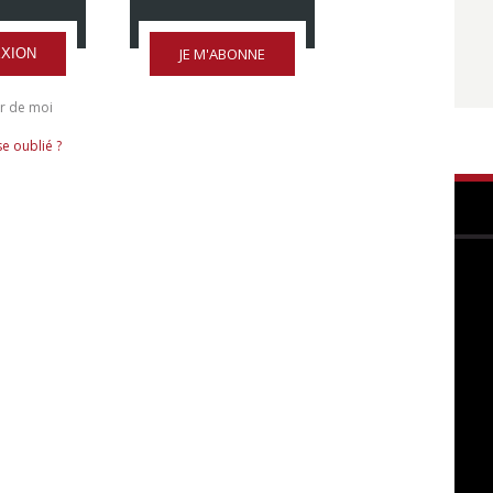
JE M'ABONNE
XION
r de moi
e oublié ?