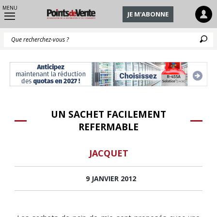
MENU
JE M'ABONNE
Q
UN SACHET FACILEMENT
REFERMABLE
JACQUET
9 JANVIER 2012