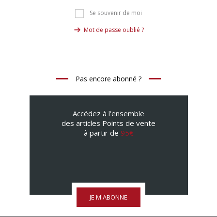
Se souvenir de moi
Mot de passe oublié ?
Pas encore abonné ?
Accédez à l’ensemble
des articles Points de vente
à partir de
95€
JE M'ABONNE