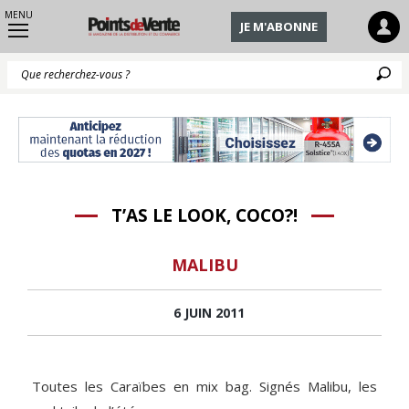
MENU
JE M'ABONNE
Q
T’AS LE LOOK, COCO?!
MALIBU
6 JUIN 2011
Toutes les Caraïbes en mix bag. Signés Malibu, les