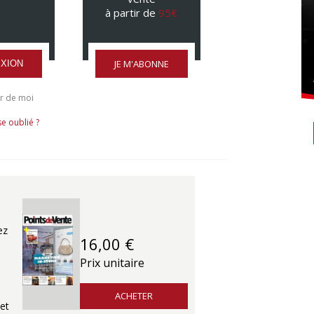
à partir de
95€
JE M'ABONNE
XION
r de moi
e oublié ?
ez
16,00 €
Prix unitaire
ACHETER
et