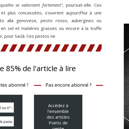
squelles se valorisent fortement”
, poursuit-elle. Ces
et plus concassées, s’ouvrent aujourd’hui à une
sto alla genovese, pesto rosso, aubergines ou
s en sel et matières grasses ou encore à la truffe
, pour Saclà. Ces pestos ne
te 85% de l'article à lire
tes abonné ?
Pas encore abonné ?
Accédez à
l’ensemble
des articles
Points de
vente