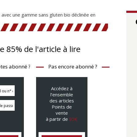
ve avec une gamme sans gluten bio déclinée en
te 85% de l'article à lire
tes abonné ?
Pas encore abonné ?
Accédez à
l’ensemble
des articles
Points de
vente
à partir de
95€