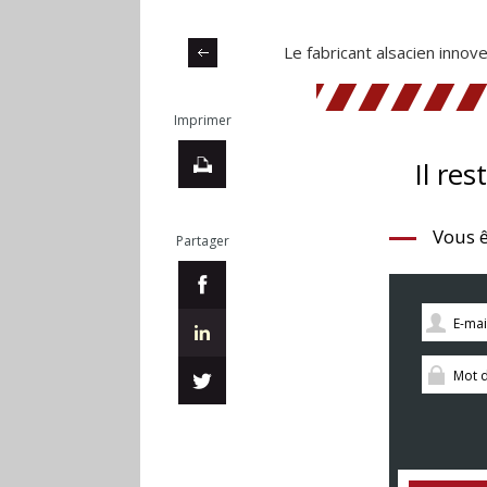
Le fabricant alsacien inno
Imprimer
Il res
Vous ê
Partager