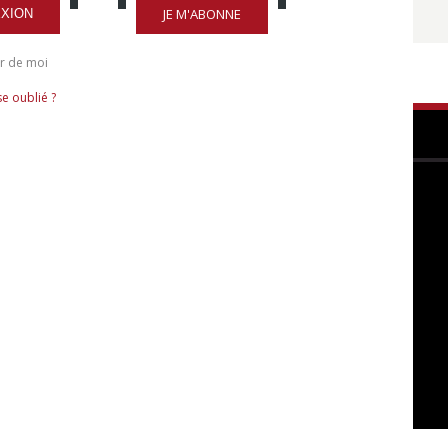
JE M'ABONNE
XION
r de moi
e oublié ?