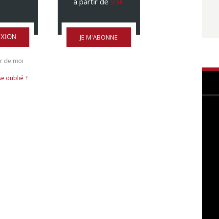
à partir de
95€
JE M'ABONNE
XION
r de moi
e oublié ?