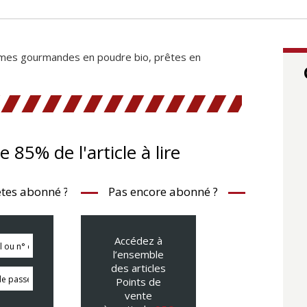
mes gourmandes en poudre bio, prêtes en
te 85% de l'article à lire
tes abonné ?
Pas encore abonné ?
Accédez à
l’ensemble
des articles
Points de
vente