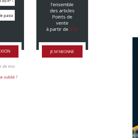
l’ensemble
des articles
Points de
vente
à partir de
95€
JE M'ABONNE
XION
r de moi
e oublié ?