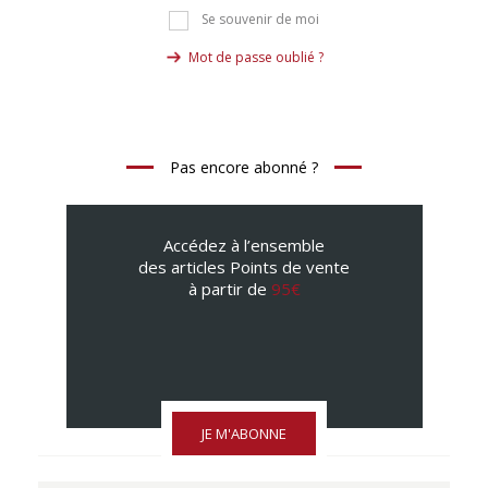
Se souvenir de moi
Mot de passe oublié ?
Pas encore abonné ?
Accédez à l’ensemble
des articles Points de vente
à partir de
95€
JE M'ABONNE