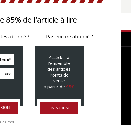
te 85% de l'article à lire
tes abonné ?
Pas encore abonné ?
Accédez à
l’ensemble
des articles
Points de
vente
à partir de
95€
JE M'ABONNE
XION
r de moi