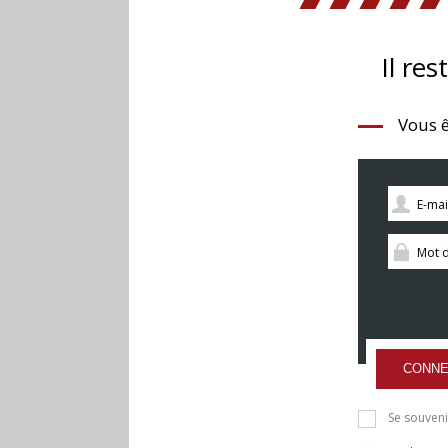
Il res
Vous ê
CONNE
Se souveni