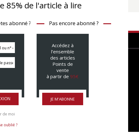
te 85% de l'article à lire
tes abonné ?
Pas encore abonné ?
Accédez à
l’ensemble
des articles
Points de
vente
à partir de
95€
JE M'ABONNE
XION
r de moi
e oublié ?