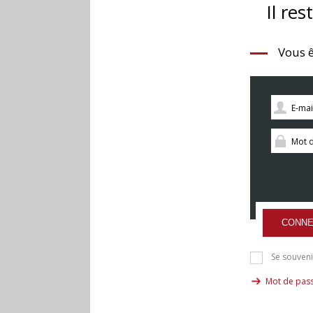
Il res
Vous ê
CONNE
Se souveni
Mot de pass