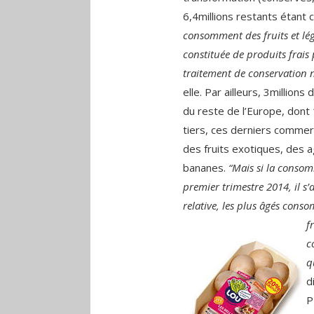
6,4millions restants étant 
consomment des fruits et lé
constituée de produits frais
traitement de conservation n’
elle. Par ailleurs, 3million
du reste de l’Europe, dont 
tiers, ces derniers commer
des fruits exotiques, des 
bananes.
“Mais si la consom
premier trimestre 2014, il s’a
relative, les plus âgés con
f
c
q
d
P