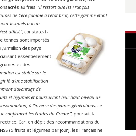
consacrés au frais.
“Il ressort que les Français
gumes de 1ère gamme à l’état brut, cette gamme étant
 pour
lesquels aucun
est utilisé”
, constate-t-
s de tonnes sont importés
1,8?million des pays
cialisant essentiellement
agrumes et des
mation est stable sur le
git là d’une stabilisation
sommant
davantage de
ruits et légumes et poursuivant leur haut niveau de
onsommation, à l’inverse des jeunes générations, ce
ue confirment les études du Crédoc”
, poursuit la
irectrice. Car, en dépit des recommandations du
NSS (5 fruits et légumes par jour), les Français ne