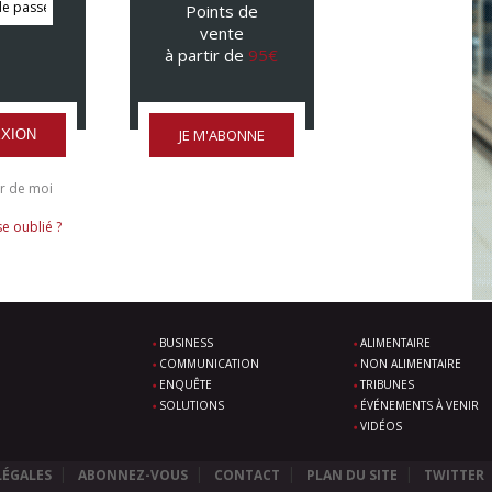
Points de
vente
à partir de
95€
JE M'ABONNE
XION
r de moi
e oublié ?
BUSINESS
ALIMENTAIRE
COMMUNICATION
NON ALIMENTAIRE
ENQUÊTE
TRIBUNES
SOLUTIONS
ÉVÉNEMENTS À VENIR
VIDÉOS
LÉGALES
ABONNEZ-VOUS
CONTACT
PLAN DU SITE
TWITTER