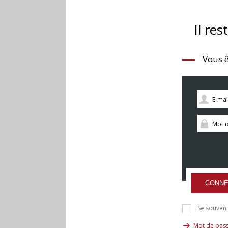
Il res
Vous ê
CONNE
Se souveni
Mot de pass