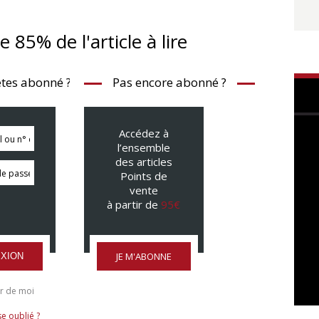
te 85% de l'article à lire
tes abonné ?
Pas encore abonné ?
Accédez à
l’ensemble
des articles
Points de
vente
à partir de
95€
JE M'ABONNE
XION
r de moi
e oublié ?