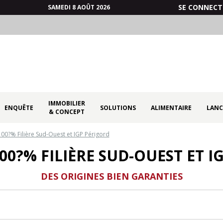
SE CONNECT
SAMEDI 8 AOÛT 2026
IMMOBILIER
ENQUÊTE
SOLUTIONS
ALIMENTAIRE
LANC
& CONCEPT
100?% Filière Sud-Ouest et IGP Périgord
100?% FILIÈRE SUD-OUEST ET I
DES ORIGINES BIEN GARANTIES