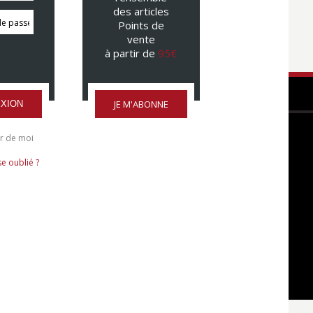
des articles
Points de
vente
à partir de
95€
JE M'ABONNE
XION
r de moi
e oublié ?