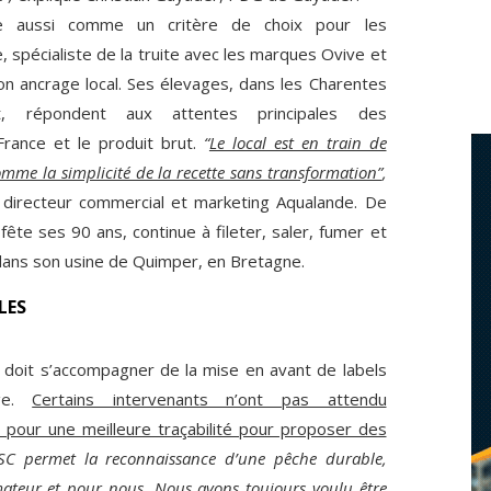
ose aussi comme un critère de choix pour les
spécialiste de la truite avec les marques Ovive et
son ancrage local. Ses élevages, dans les Charentes
, répondent aux attentes principales des
France et le produit brut.
“
Le local est en train de
omme la simplicité de la recette sans transformation”
,
, directeur commercial et marketing Aqualande. De
 fête ses 90 ans, continue à fileter, saler, fumer et
dans son usine de Quimper, en Bretagne.
LES
doit s’accompagner de la mise en avant de labels
age.
Certains intervenants n’ont pas attendu
 pour une meilleure traçabilité pour proposer des
SC permet la reconnaissance d’une pêche durable,
mateur et pour nous. Nous avons toujours voulu être