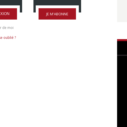
JE M'ABONNE
XION
r de moi
e oublié ?