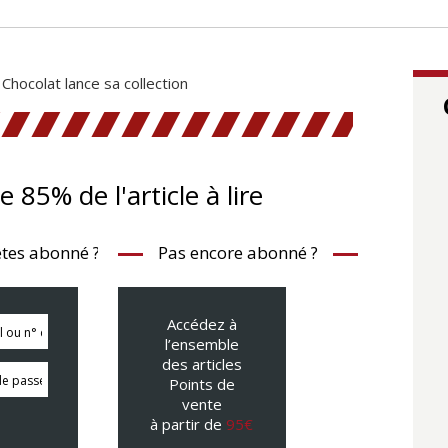
Chocolat lance sa collection
te 85% de l'article à lire
tes abonné ?
Pas encore abonné ?
Accédez à
l’ensemble
des articles
Points de
vente
à partir de
95€