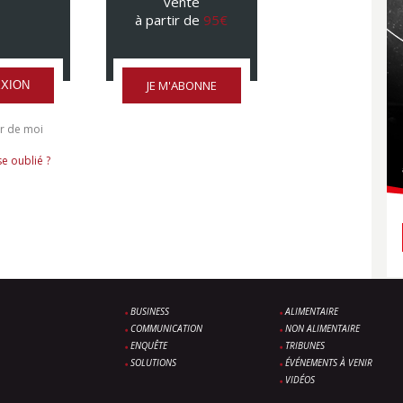
vente
à partir de
95€
JE M'ABONNE
XION
r de moi
e oublié ?
BUSINESS
ALIMENTAIRE
COMMUNICATION
NON ALIMENTAIRE
ENQUÊTE
TRIBUNES
SOLUTIONS
ÉVÉNEMENTS À VENIR
VIDÉOS