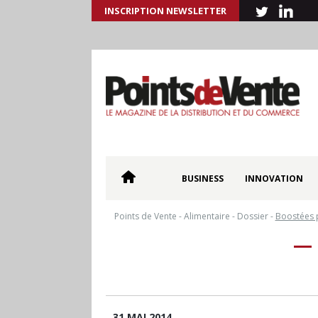
INSCRIPTION NEWSLETTER
BUSINESS
INNOVATION
Points de Vente
-
Alimentaire
-
Dossier
-
Boostées 
31 MAI 2014