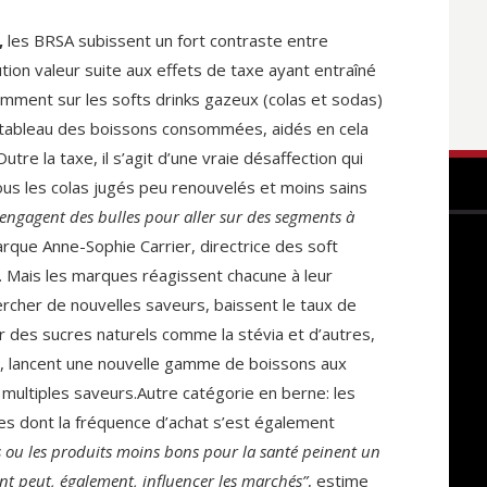
,
les BRSA subissent un fort contraste entre
ution valeur suite aux effets de taxe ayant entraîné
ment sur les softs drinks gazeux (colas et sodas)
u tableau des boissons consommées, aidés en cela
tre la taxe, il s’agit d’une vraie désaffection qui
ous les colas jugés peu renouvelés et moins sains
sengagent des bulles pour aller sur des segments à
rque Anne-Sophie Carrier, directrice des soft
. Mais les marques réagissent chacune à leur
ercher de nouvelles saveurs, baissent le taux de
r des sucres naturels comme la stévia et d’autres,
 lancent une nouvelle gamme de boissons aux
 multiples saveurs.Autre catégorie en berne: les
es dont la fréquence d’achat s’est également
s ou les produits moins bons pour la santé peinent un
nt peut, également, influencer les marchés”
, estime