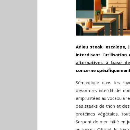
Adieu steak, escalope, 
interdisant l’utilisati
alternatives à base de
concerne spécifiquement 
Sémantique dans les rayo
désormais interdit de no
empruntées au vocabulaire
des steaks de thon et des f
protéines végétales, tou
Serpent de mer initié en j
au Journal Officiel, le tex