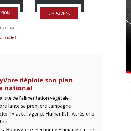
JE M'ABONNE
XION
r de moi
e oublié ?
Vore déploie son plan
 national
aliste de l’alimentation végétale
re lance sa première campagne
cité TV avec l’agence Humanfish. Après une
tion
es, HappyVore sélectionne Humanfish pour