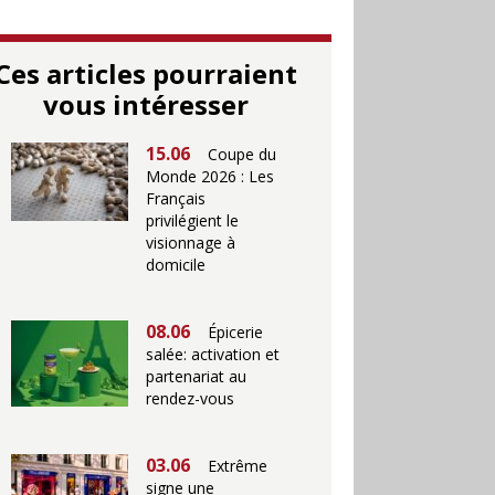
Ces articles pourraient
vous intéresser
15.06
Coupe du
Monde 2026 : Les
Français
privilégient le
visionnage à
domicile
08.06
Épicerie
salée: activation et
partenariat au
rendez-vous
03.06
Extrême
signe une