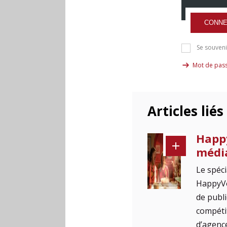
CONNE
Se souveni
Mot de pass
Articles liés
Happy
média
Le spéci
HappyVo
de publi
compéti
d’agenc