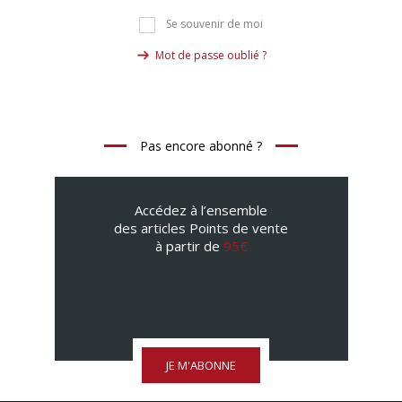
Se souvenir de moi
Mot de passe oublié ?
Pas encore abonné ?
Accédez à l’ensemble
des articles Points de vente
à partir de
95€
JE M'ABONNE