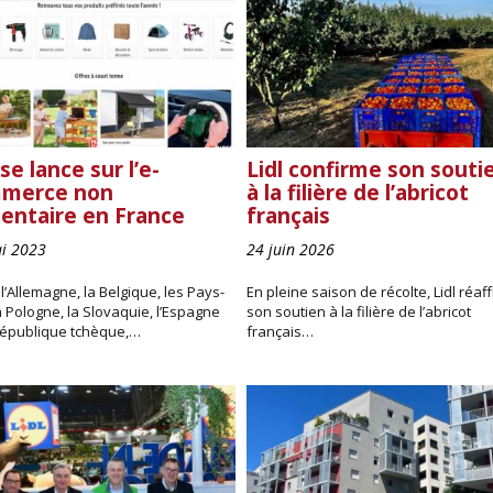
 se lance sur l’e-
Lidl confirme son souti
merce non
à la filière de l’abricot
mentaire en France
français
i 2023
24 juin 2026
l’Allemagne, la Belgique, les Pays-
En pleine saison de récolte, Lidl réaf
a Pologne, la Slovaquie, l’Espagne
son soutien à la filière de l’abricot
 République tchèque,…
français…