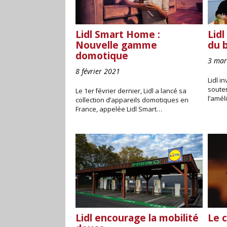
Lidl Smart Home :
Lidl
Nouvelle gamme
du 
domotique
3 mar
8 février 2021
Lidl i
souten
Le 1er février dernier, Lidl a lancé sa
l’amél
collection d’appareils domotiques en
France, appelée Lidl Smart…
Lidl encourage la mobilité
Le c