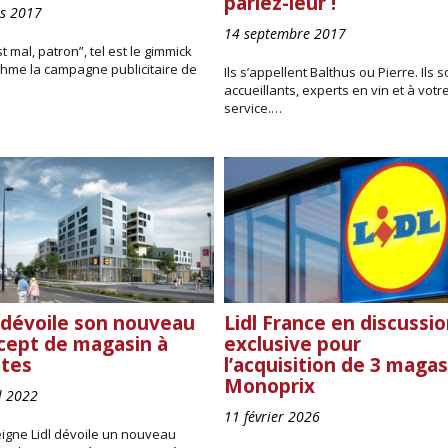
parlez-leur !
s 2017
14 septembre 2017
t mal, patron”, tel est le gimmick
thme la campagne publicitaire de
Ils s’appellent Balthus ou Pierre. Ils s
accueillants, experts en vin et à votr
service.…
l dévoile son nouveau
Lidl France en discussi
cept de magasin à
exclusive pour
tes
l’acquisition de 3 magas
Monoprix
il 2022
11 février 2026
eigne Lidl dévoile un nouveau