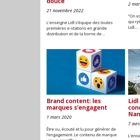
douce
2 mar
21 novembre 2022
“On es
qui ry
L'enseigne Lidl s’équipe des toutes
Lidl.…
premières e-stations en grande
distribution et de la borne de…
Brand content: les
Lid
marques s’engagent
con
Nan
1 mars 2020
7 avr
Être vu, écouté et lu pour générer de
l’engagement. Le contenu de marque
L'ens