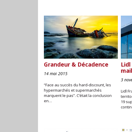
Grandeur & Décadence
Lid
mail
14 mai 2015
3 nov
“Face au succès du hard-discount, les
hypermarchés et supermarchés
Lidl F
marquent le pas”. C’était la conclusion
territ
en…
19 su
conti