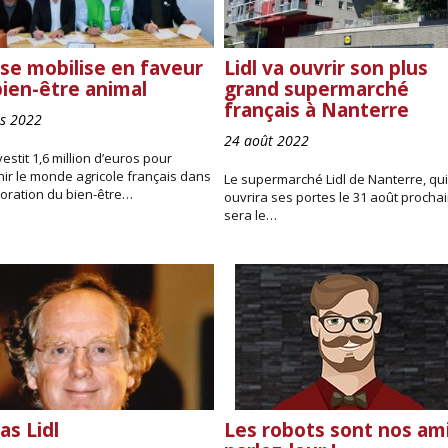
 se mobilise en faveur
Lidl va ouvrir son plus
bien-être animal
grand supermarché
français à Nanterre
s 2022
24 août 2022
nvestit 1,6 million d’euros pour
ir le monde agricole français dans
Le supermarché Lidl de Nanterre, qui
ioration du bien-être…
ouvrira ses portes le 31 août prochai
sera le…
as Lidl
Les robots sont nos ami